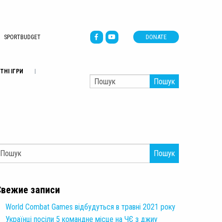
DONATE
SPORTBUDGET
ТНІ ІГРИ
Пошук
Пошук
Свежие записи
World Combat Games відбудуться в травні 2021 року
Українці посіли 5 командне місце на ЧЄ з джиу