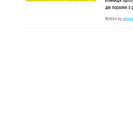
команда здобу
дві поразки з 
Written by
shon