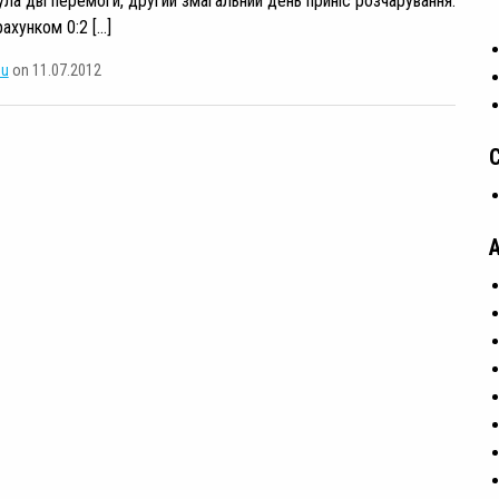
ла дві перемоги, другий змагальний день приніс розчарування:
рахунком 0:2 […]
su
on 11.07.2012