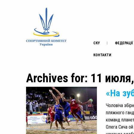
СКУ
ФЕДЕРАЦІЇ
КОНТАКТИ
Archives for: 11 июля
«На зу
Чоловіча збір
пляжного ганд
команд планети
Олега Сича ой