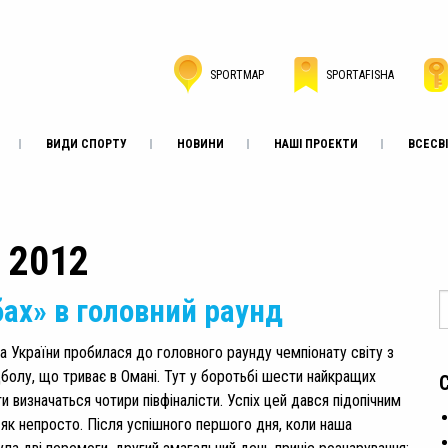
SPORTMAP
SPORTAFISHA
ВИДИ СПОРТУ
НОВИНИ
НАШІ ПРОЕКТИ
ВСЕСВІ
, 2012
бах» в головний раунд
на України пробилася до головного раунду чемпіонату світу з
болу, що триває в Омані. Тут у боротьбі шести найкращих
 визначаться чотири півфіналісти. Успіх цей дався підопічним
 як непросто. Після успішного першого дня, коли наша