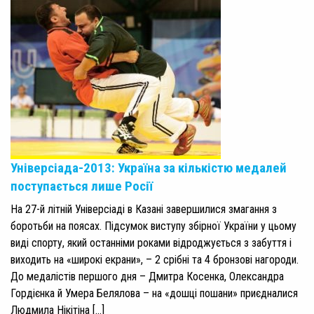
Універсіада-2013: Україна за кількістю медалей
поступається лише Росії
На 27-й літній Універсіаді в Казані завершилися змагання з
боротьби на поясах. Підсумок виступу збірної України у цьому
виді спорту, який останніми роками відроджується з забуття і
виходить на «широкі екрани», – 2 срібні та 4 бронзові нагороди.
До медалістів першого дня – Дмитра Косенка, Олександра
Гордієнка й Умера Белялова – на «дошці пошани» приєдналися
Людмила Нікітіна […]