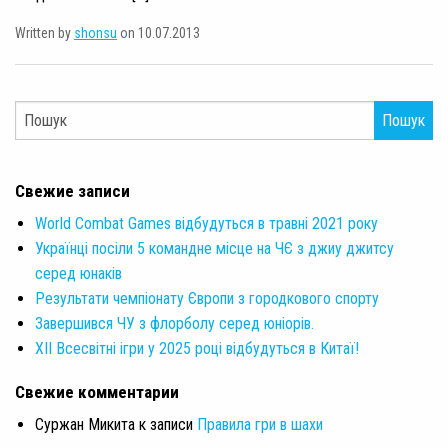
Written by
shonsu
on 10.07.2013
Пошук
Свежие записи
World Combat Games відбудуться в травні 2021 року
Українці посіли 5 командне місце на ЧЄ з джиу джитсу
серед юнаків
Результати чемпіонату Європи з городкового спорту
Завершився ЧУ з флорболу серед юніорів.
XII Всесвітні ігри у 2025 році відбудуться в Китаї!
Свежие комментарии
Суржан Микита
к записи
Правила гри в шахи