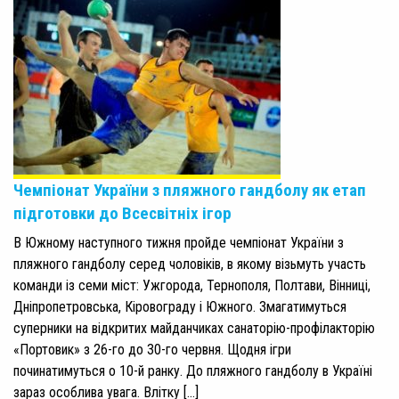
Чемпіонат України з пляжного гандболу як етап
підготовки до Всесвітніх ігор
В Южному наступного тижня пройде чемпіонат України з
пляжного гандболу серед чоловіків, в якому візьмуть участь
команди із семи міст: Ужгорода, Тернополя, Полтави, Вінниці,
Дніпропетровська, Кіровограду і Южного. Змагатимуться
суперники на відкритих майданчиках санаторію-профілакторію
«Портовик» з 26-го до 30-го червня. Щодня ігри
починатимуться о 10-й ранку. До пляжного гандболу в Україні
зараз особлива увага. Влітку […]