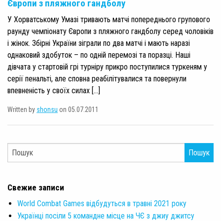
Європи з пляжного гандболу
У Хорватському Умазі тривають матчі попереднього групового
раунду чемпіонату Європи з пляжного гандболу серед чоловіків
і жінок. Збірні України зіграли по два матчі і мають наразі
однаковий здобуток – по одній перемозі та поразці. Наші
дівчата у стартовій грі турніру прикро поступилися туркеням у
серії пенальті, але сповна реабілітувалися та повернули
впевненість у своїх силах […]
Written by
shonsu
on 05.07.2011
Пошук
Свежие записи
World Combat Games відбудуться в травні 2021 року
Українці посіли 5 командне місце на ЧЄ з джиу джитсу