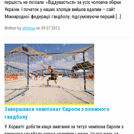
першість не поїхали. «Віддувається» за усіх чоловіча збірна
України. І початок у наших хлопців вийшов вдалим – сайт
Міжнародної федерації гандболу, підсумовуючи перший […]
Written by
shonsu
on 09.07.2012
Завершився чемпіонат Європи з пляжного
гандболу
У Хорватії добігли кінця змагання за титул чемпіона Європи з
пляжного гандболу серед чоловіків і жінок. Цього разу, на