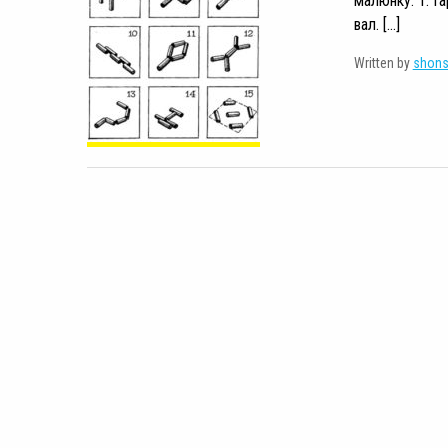
малюнку: 1. Гар
вал. […]
Written by
shon