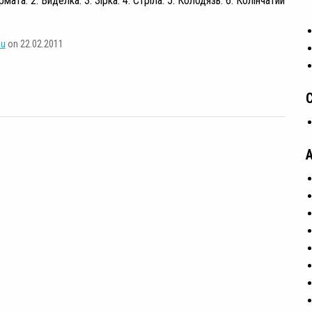
мата. 2. Виделка. 3. Зірка. 4. Стріла. 5. Колодязь. 6. Колінчатий
su
on 22.02.2011