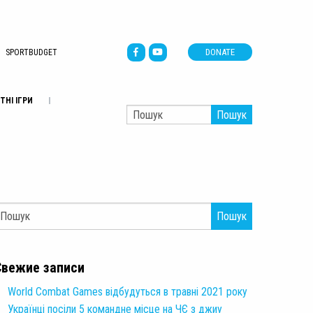
DONATE
SPORTBUDGET
ТНІ ІГРИ
Пошук
Пошук
Свежие записи
World Combat Games відбудуться в травні 2021 року
Українці посіли 5 командне місце на ЧЄ з джиу