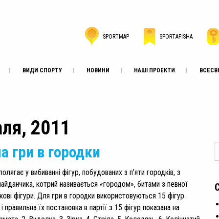
SPORTMAP
SPORTAFISHA
ВИДИ СПОРТУ
НОВИНИ
НАШІ ПРОЕКТИ
ВСЕСВІ
аля, 2011
а гри в городки
полягає у вибиванні фігур, побудованих з п’яти городків, з
йданчика, котрий називається «городом», битами з певної
кові фігури. Для гри в городки використовуються 15 фігур.
і правильна їх постановка в партії з 15 фігур показана на