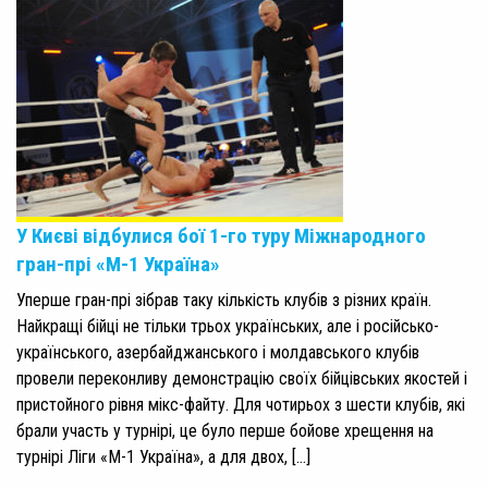
У Києві відбулися бої 1-го туру Міжнародного
гран-прі «М-1 Україна»
Уперше гран-прі зібрав таку кількість клубів з різних країн.
Найкращі бійці не тільки трьох українських, але і російсько-
українського, азербайджанського і молдавського клубів
провели переконливу демонстрацію своїх бійцівських якостей і
пристойного рівня мікс-файту. Для чотирьох з шести клубів, які
брали участь у турнірі, це було перше бойове хрещення на
турнірі Ліги «М-1 Україна», а для двох, […]