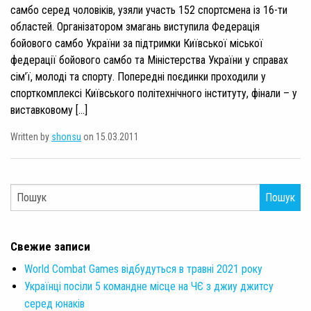
самбо серед чоловіків, узяли участь 152 спортсмена із 16-ти
областей. Організатором змагань виступила Федерація
бойового самбо України за підтримки Київської міської
федерації бойового самбо та Міністерства України у справах
сім’ї, молоді та спорту. Попередні поєдинки проходили у
спорткомплексі Київського політехнічного інституту, фінали – у
виставковому […]
Written by
shonsu
on 15.03.2011
Пошук
Свежие записи
World Combat Games відбудуться в травні 2021 року
Українці посіли 5 командне місце на ЧЄ з джиу джитсу
серед юнаків