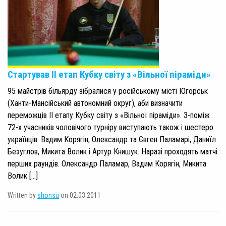
Стартував ІІ етап Кубку світу з «Вільної піраміди»
95 майстрів більярду зібралися у російському місті Югорськ
(Ханти-Мансійський автономний округ), аби визначити
переможців ІІ етапу Кубку світу з «Вільної піраміди». З-поміж
72-х учасників чоловічого турніру виступають також і шестеро
українців: Вадим Корягін, Олександр та Євген Паламарі, Даниїл
Безуглов, Микита Волик і Артур Книшук. Наразі проходять матчі
перших раундів. Олександр Паламар, Вадим Корягін, Микита
Волик […]
Written by
shonsu
on 02.03.2011