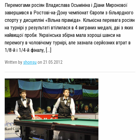
Перемогами росіян Владислава Осьмініна і Діани Миронової
завершився в Ростові-на-Дону чемпіонат Європи з більярдного
спорту у дисципліні «Вільна піраміда». Кількісна перевага росіян
на турнірі у результаті втілилася в 4 виграних медалі, дві з яких
найвищої проби. Українська збірна мала хороші шанси на
перемогу в чоловічому турнірі, але зазнала серйозних втрат в
1/8-й і 1/4-й фіналу, […]
Written by
shonsu
on 21.05.2012