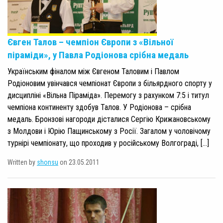
Євген Талов – чемпіон Європи з «Вільної
піраміди», у Павла Родіонова срібна медаль
Українським фіналом між Євгеном Таловим і Павлом
Родіоновим увінчався чемпіонат Європи з більярдного спорту у
дисципліні «Вільна Піраміда». Перемогу з рахунком 7:5 і титул
чемпіона континенту здобув Талов. У Родіонова – срібна
медаль. Бронзові нагороди дісталися Сергію Крижановському
з Молдови і Юрію Пащинському з Росії. Загалом у чоловічому
турнірі чемпіонату, що проходив у російському Волгограді, […]
Written by
shonsu
on 23.05.2011