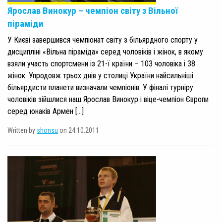
Ярослав Винокур – чемпіон світу з Вільної
піраміди
У Києві завершився чемпіонат світу з більярдного спорту у
дисципліні «Вільна піраміда» серед чоловіків і жінок, в якому
взяли участь спортсмени із 21-ї країни – 103 чоловіка і 38
жінок. Упродовж трьох днів у столиці України найсильніші
більярдисти планети визначали чемпіонів. У фіналі турніру
чоловіків зійшлися наш Ярослав Винокур і віце-чемпіон Європи
серед юнаків Армен […]
Written by
shonsu
on 24.10.2011