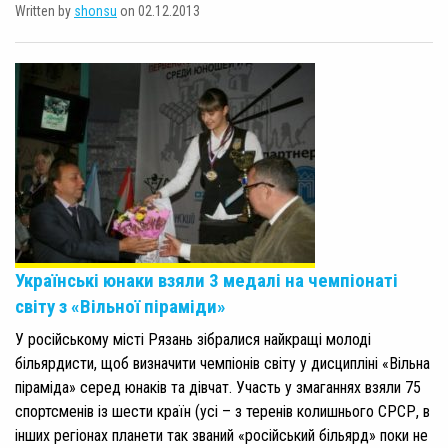
Written by
shonsu
on 02.12.2013
Українські юнаки взяли 3 медалі на чемпіонаті
світу з «Вільної піраміди»
У російському місті Рязань зібралися найкращі молоді
більярдисти, щоб визначити чемпіонів світу у дисципліні «Вільна
піраміда» серед юнаків та дівчат. Участь у змаганнях взяли 75
спортсменів із шести країн (усі – з теренів колишнього СРСР, в
інших регіонах планети так званий «російський більярд» поки не