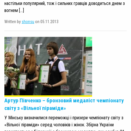
настільки популярний, тож і сильних гравців доводиться днем з
вогнем […]
Written by
shonsu
on 05.11.2013
Артур Півченко – бронзовий медаліст чемпіонату
світу з «Вільної піраміди»
У Мінську визначилися переможці і призери чемпіонату світу з
«Вільної піраміди» серед чоловіків і жінок. Збірна України