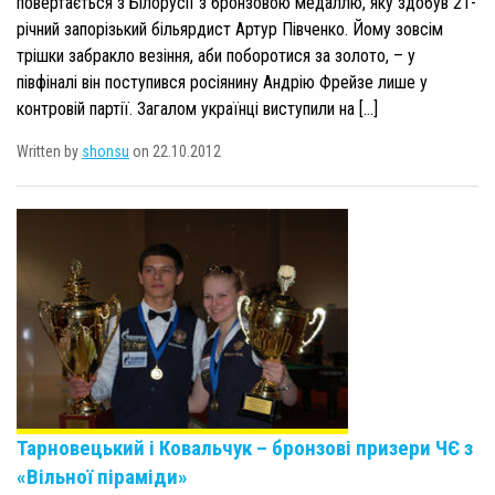
повертається з Білорусії з бронзовою медаллю, яку здобув 21-
річний запорізький більярдист Артур Півченко. Йому зовсім
трішки забракло везіння, аби поборотися за золото, – у
півфіналі він поступився росіянину Андрію Фрейзе лише у
контровій партії. Загалом українці виступили на […]
Written by
shonsu
on 22.10.2012
Тарновецький і Ковальчук – бронзові призери ЧЄ з
«Вільної піраміди»