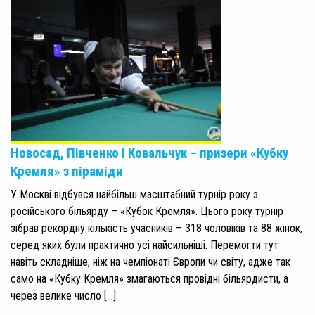
Новосад, Півченко і Ковальчук – призери «Кубку
Кремля» з піраміди
У Москві відбувся найбільш масштабний турнір року з
російського більярду – «Кубок Кремля». Цього року турнір
зібрав рекордну кількість учасників – 318 чоловіків та 88 жінок,
серед яких були практично усі найсильніші. Перемогти тут
навіть складніше, ніж на чемпіонаті Європи чи світу, адже так
само на «Кубку Кремля» змагаються провідні більярдисти, а
через велике число […]