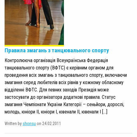
Правила змагань з танцювального спорту
Контролююча організація Всеукраїнська Федерація
танцювального спорту (ВФТС) є керівним органом для
проведення всіх змагань з танцювального спорту, включаючи
змагання серед любителів всіх рівнів у кожному обласному
відділенні ВФТС. Для певних заходів Президія може
застосувати до організатора додаткові правила. Статус
змагання Чемпіонати України Категорії – сеньйори, дорослі,
молодь, юніори II, юніори І, ювенали II, ювенали І […]
Written by
shonsu
on 24.02.2011