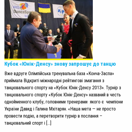
Кубок «Юнік-Денсу» знову запрошує до танцю
Вже вдруге Олімпійська тренувальна база «Конча-Заспа»
приймала Відкриті міжнародні рейтингові змагання з
танцювального спорту на «Кубок Юнік-Денсу 2013». Турнір з
танцювального спорту «Кубок Юнік-Денсу» названий в честь
однойменного клубу, головними тренерами якого є чемпіони
України Давид і Галина Мхітарян. «Наша мета — не просто
провести подію, а перетворити турнір в послання –
танцювальний спорт і […]