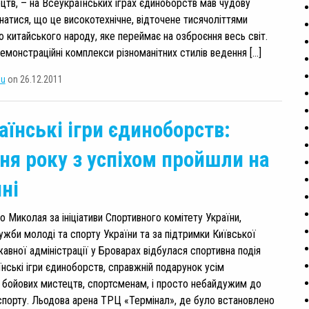
цтв, – на Всеукраїнських іграх єдиноборств мав чудову
натися, що це високотехнічне, відточене тисячоліттями
 китайського народу, яке переймає на озброєння весь світ.
емонстраційні комплекси різноманітних стилів ведення […]
su
on 26.12.2011
аїнські ігри єдиноборств:
ня року з успіхом пройшли на
ні
 Миколая за ініціативи Спортивного комітету України,
жби молоді та спорту України та за підтримки Київської
авної адміністрації у Броварах відбулася спортивна подія
їнські ігри єдиноборств, справжній подарунок усім
 бойових мистецтв, спортсменам, і просто небайдужим до
спорту. Льодова арена ТРЦ «Термінал», де було встановлено