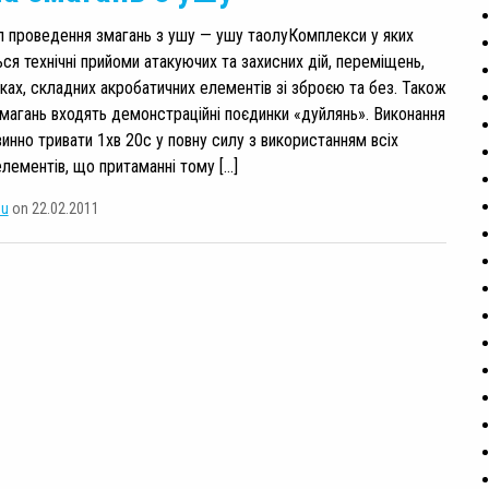
л проведення змагань з ушу — ушу таолуКомплекси у яких
я технічні прийоми атакуючих та захисних дій, переміщень,
бках, складних акробатичних елементів зі зброєю та без. Також
магань входять демонстраційні поєдинки «дуйлянь». Виконання
инно тривати 1хв 20с у повну силу з використанням всіх
елементів, що притаманні тому […]
su
on 22.02.2011