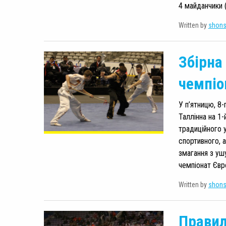
4 майданчики (
Written by
shon
Збірна
чемпіо
У п’ятницю, 8-
Таллінна на 1-
традиційного 
спортивного, а
змагання з уш
чемпіонат Євр
Written by
shon
Правил