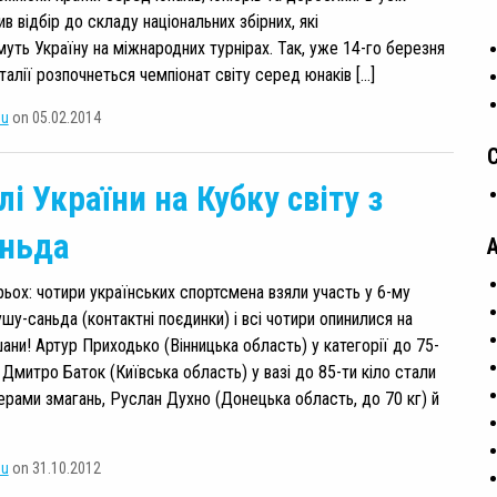
в відбір до складу національних збірних, які
уть Україну на міжнародних турнірах. Так, уже 14-го березня
талії розпочнеться чемпіонат світу серед юнаків […]
su
on 05.02.2014
і України на Кубку світу з
ньда
рьох: чотири українських спортсмена взяли участь у 6-му
ушу-саньда (контактні поєдинки) і всі чотири опинилися на
ани! Артур Приходько (Вінницька область) у категорії до 75-
і Дмитро Баток (Київська область) у вазі до 85-ти кіло стали
ерами змагань, Руслан Духно (Донецька область, до 70 кг) й
su
on 31.10.2012