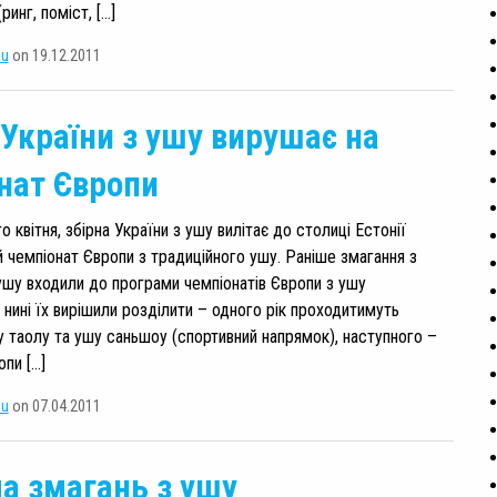
ринг, поміст, […]
su
on 19.12.2011
 України з ушу вирушає на
нат Європи
го квітня, збірна України з ушу вилітає до столиці Естонії
й чемпіонат Європи з традиційного ушу. Раніше змагання з
ушу входили до програми чемпіонатів Європи з ушу
 нині їх вирішили розділити – одного рік проходитимуть
у таолу та ушу саньшоу (спортивний напрямок), наступного –
опи […]
su
on 07.04.2011
а змагань з ушу