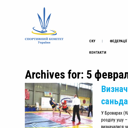
СКУ
ФЕДЕРАЦІЇ
КОНТАКТИ
Archives for: 5 февра
Визнач
саньда
У Броварах (К
розділу ушу –
визначалися че