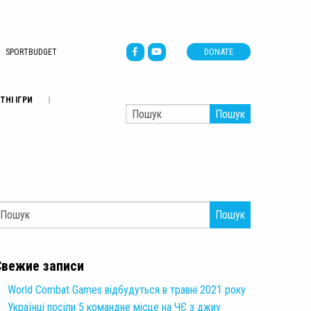
DONATE
SPORTBUDGET
ТНІ ІГРИ
Пошук
Пошук
Свежие записи
World Combat Games відбудуться в травні 2021 року
Українці посіли 5 командне місце на ЧЄ з джиу