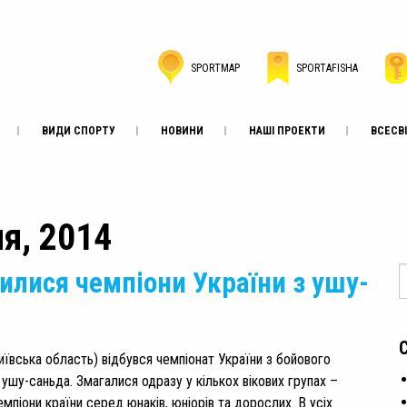
SPORTMAP
SPORTAFISHA
ВИДИ СПОРТУ
НОВИНИ
НАШІ ПРОЕКТИ
ВСЕСВІ
ля, 2014
илися чемпіони України з ушу-
иївська область) відбувся чемпіонат України з бойового
 ушу-саньда. Змагалися одразу у кількох вікових групах –
мпіони країни серед юнаків, юніорів та дорослих. В усіх