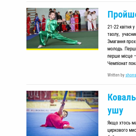
Пройшо
21-22 квітня 
таолу, учасник
Змагання прохо
молодь. Перші
перше місце –
Чемпіонат пока
Written by
shon
Коваль
ушу
Якщо хтось ма
циркового мис