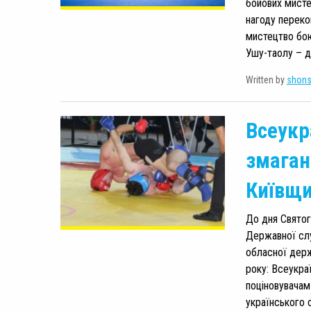
бойових мисте
нагоду переко
мистецтво бою
Ушу-таолу – д
Written by
shon
Всеукр
змаган
Київщи
До дня Святого
Державної слу
обласної держ
року: Всеукра
поціновувачам
українського 