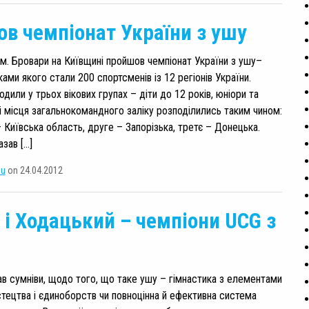
в чемпіонат України з ушу
у м. Бровари на Київщині пройшов чемпіонат України з ушу–
ами якого стали 200 спортсменів із 12 регіонів України.
дили у трьох вікових групах – діти до 12 років, юніори та
 місця загальнокомандного заліку розподілились таким чином:
 Київська область, друге – Запорізька, третє – Донецька.
зав […]
su
on 24.04.2012
 і Ходацький – чемпіони UCG з
в сумніви, щодо того, що таке ушу – гімнастика з елементами
тецтва і єдиноборств чи повноцінна й ефективна система