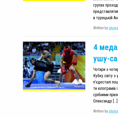
групах проходи
представлятим
в турецькій Ан
Written by
shon
4 медал
ушу-са
Чотири з чоти
Кубку світу з 
п’єдесталі пош
ти кілограмів 
срібними приз
Олександр […]
Written by
shon