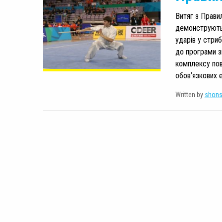
Витяг з Прави
демонструютьс
ударів у стри
до програми з
комплексу пов
обов’язкових 
Written by
shon