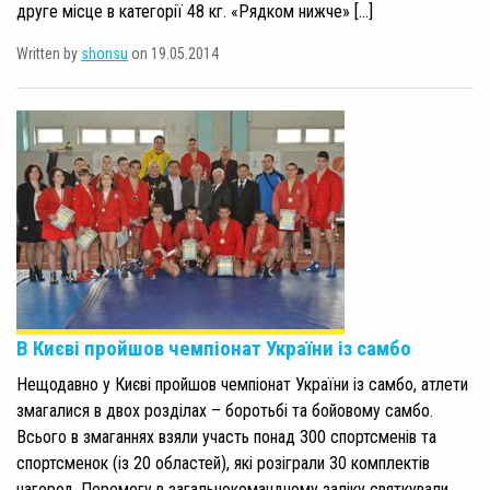
друге місце в категорії 48 кг. «Рядком нижче» […]
Written by
shonsu
on 19.05.2014
В Києві пройшов чемпіонат України із самбо
Нещодавно у Києві пройшов чемпіонат України із самбо, атлети
змагалися в двох розділах – боротьбі та бойовому самбо.
Всього в змаганнях взяли участь понад 300 спортсменів та
спортсменок (із 20 областей), які розіграли 30 комплектів
нагород. Перемогу в загальнокомандному заліку святкували