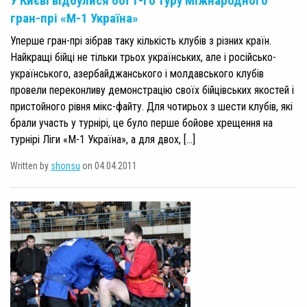
У Києві відбулися бої 1-го туру Міжнародного
гран-прі «М-1 Україна»
Уперше гран-прі зібрав таку кількість клубів з різних країн.
Найкращі бійці не тільки трьох українських, але і російсько-
українського, азербайджанського і молдавського клубів
провели переконливу демонстрацію своїх бійцівських якостей і
пристойного рівня мікс-файту. Для чотирьох з шести клубів, які
брали участь у турнірі, це було перше бойове хрещення на
турнірі Ліги «М-1 Україна», а для двох, […]
Written by
shonsu
on 04.04.2011