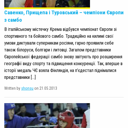
Савенко, Прищепа і Туровський – чемпіони Європи
з самбо
В італійському містечку Крема відбувся чемпіонат Європи зі
спортивного та бойового самбо. Традиційно на килимі свої
умови диктували суперникам росіяни, гарно проявили себе
також білоруси, болгари і литовці. Загалом представники
Європейської федерації самбо знову звітують про розширення
географії виду спорту та підвищення конкуренції. Так, вперше в
історії медаль ЧЄ взяла Фінляндія, на п’єдестал піднімалися
представники […]
Written by
shonsu
on 21.05.2013