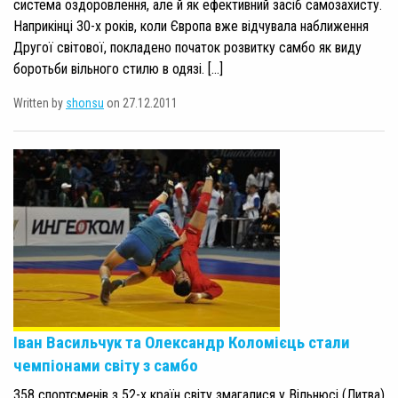
система оздоровлення, але й як ефективний засіб самозахисту.
Наприкінці 30-х років, коли Європа вже відчувала наближення
Другої світової, покладено початок розвитку самбо як виду
боротьби вільного стилю в одязі. […]
Written by
shonsu
on 27.12.2011
Іван Васильчук та Олександр Коломієць стали
чемпіонами світу з самбо
358 спортсменів з 52-х країн світу змагалися у Вільнюсі (Литва)