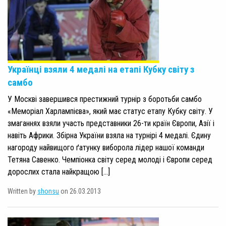
Українці взяли 4 медалі на етапі Кубку світу з
самбо
У Москві завершився престижний турнір з боротьби самбо
«Меморіал Харлампієва», який має статус етапу Кубку світу. У
змаганнях взяли участь представники 26-ти країн Європи, Азії і
навіть Африки. Збірна України взяла на турнірі 4 медалі. Єдину
нагороду найвищого ґатунку виборола лідер нашої команди
Тетяна Савенко. Чемпіонка світу серед молоді і Європи серед
дорослих стала найкращою […]
Written by
shonsu
on 26.03.2013