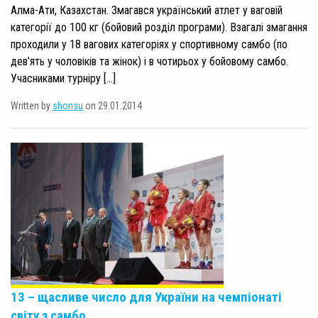
Алма-Ати, Казахстан. Змагався український атлет у ваговій
категорії до 100 кг (бойовий розділ програми). Взагалі змагання
проходили у 18 вагових категоріях у спортивному самбо (по
дев’ять у чоловіків та жінок) і в чотирьох у бойовому самбо.
Учасниками турніру […]
Written by
shonsu
on 29.01.2014
13 – щасливе число для України на чемпіонаті
світу з самбо