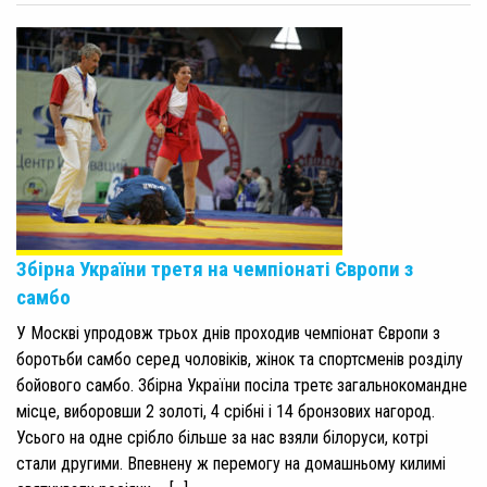
Збірна України третя на чемпіонаті Європи з
самбо
У Москві упродовж трьох днів проходив чемпіонат Європи з
боротьби самбо серед чоловіків, жінок та спортсменів розділу
бойового самбо. Збірна України посіла третє загальнокомандне
місце, виборовши 2 золоті, 4 срібні і 14 бронзових нагород.
Усього на одне срібло більше за нас взяли білоруси, котрі
стали другими. Впевнену ж перемогу на домашньому килимі