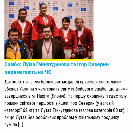
Самбо: Луїза Гайнутдинова та Ігор Северин
перемагають на ЧС
Дві золоті та вісім бронзових медалей привезли спортсмени
збірної України з чемпіонату світу із бойового самбо, що днями
завершився в м. Наріта (Японія). На першу сходинку п’єдесталу
пошани світової першості зійшли Ігор Северин (у ваговій
категорії 62 кг) та Луїза Гайнутдинова (вагова категорія 68 кг). І
якщо Луїза без особливих проблем у фінальному поєдинку
зуміла […]