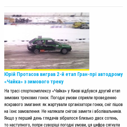
Юрій Протасов виграв 2-й етап Гран-прі автодрому
«Чайка» з зимового треку
На трасі спорткомплексу «Чайка» у Києві відбувся другий етап
зимових трекових гонок. Погодні умови сприяли проведенню
яскравого змагання: як жартували організатори гонки, сніг пішов
на їхнє замовлення. Не налякали снігові замети і вболівальників.
Якщо у перший день глядачів зібралося близько двох сотень,
то наступного, попри суворіші погодні умови, ця цифра сягнула