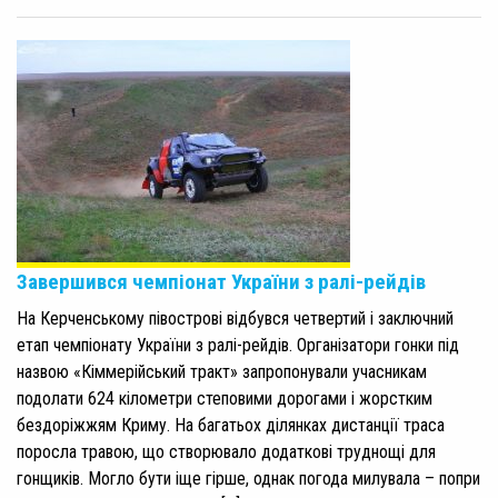
Завершився чемпіонат України з ралі-рейдів
На Керченському півострові відбувся четвертий і заключний
етап чемпіонату України з ралі-рейдів. Організатори гонки під
назвою «Кіммерійський тракт» запропонували учасникам
подолати 624 кілометри степовими дорогами і жорстким
бездоріжжям Криму. На багатьох ділянках дистанції траса
поросла травою, що створювало додаткові труднощі для
гонщиків. Могло бути іще гірше, однак погода милувала – попри