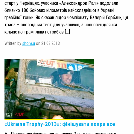
старт у Чернівцях, учасники «Александров Ралі» подолали
близько 180 бойових кілометрів найскладнішої в Україні
гравійної гонки. Як сказав лідер чемпіонату Валерій Горбань, ця
траса – своєрідний тест для учасників, а нові спецділянки
кількістю трамплінів і стрибків […]
Written by
shonsu
on 21.08.2013
«Ukraine Trophy-2013»: фінішувати попри все
На Рівненщині фінішували учасники 2-го етапу чемпіонату