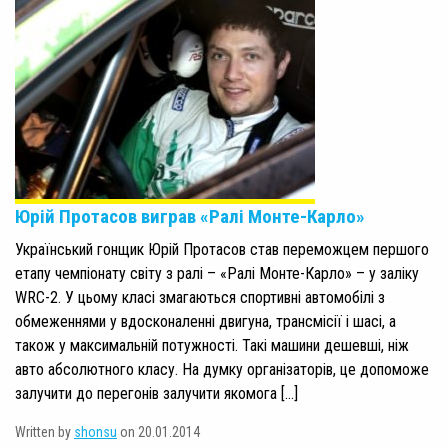
Юрій Протасов виграв «Ралі Монте-Карло»
Український гонщик Юрій Протасов став переможцем першого
етапу чемпіонату світу з ралі – «Ралі Монте-Карло» – у заліку
WRC-2. У цьому класі змагаються спортивні автомобілі з
обмеженнями у вдосконаленні двигуна, трансмісії і шасі, а
також у максимальній потужності. Такі машини дешевші, ніж
авто абсолютного класу. На думку організаторів, це допоможе
залучити до перегонів залучити якомога […]
Written by
shonsu
on 20.01.2014