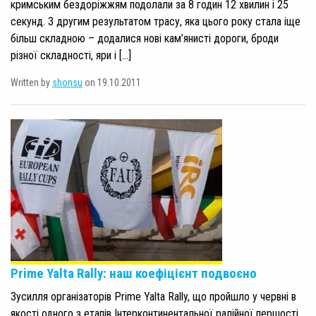
кримським бездоріжжям подолали за 8 годин 12 хвилин і 25
секунд. З другим результатом трасу, яка цього року стала іще
більш складною – додалися нові кам’янисті дороги, броди
різної складності, яри і […]
Written by
shonsu
on 19.10.2011
Prime Yalta Rally: наш коефіцієнт подвоєно
Зусилля організаторів Prime Yalta Rally, що пройшло у червні в
якості одного з етапів Інтерконтинентальної ралійної першості