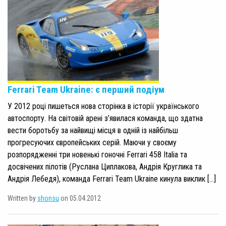
Ferrari Team Ukraine: є перший подіум
У 2012 році пишеться нова сторінка в історії українського
автоспорту. На світовій арені з’явилася команда, що здатна
вести боротьбу за найвищі місця в одній із найбільш
прогресуючих європейських серій. Маючи у своєму
розпорядженні три новенькі гоночні Ferrari 458 Italia та
досвічених пілотів (Руслана Циплакова, Андрія Круглика та
Андрія Лебедя), команда Ferrari Team Ukraine кинула виклик […]
Written by
shonsu
on 05.04.2012