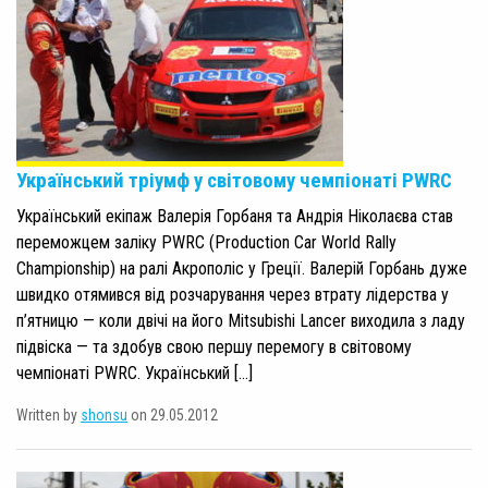
Український тріумф у світовому чемпіонаті PWRC
Український екіпаж Валерія Горбаня та Андрія Ніколаєва став
переможцем заліку PWRC (Production Car World Rally
Championship) на ралі Акрополіс у Греції. Валерій Горбань дуже
швидко отямився від розчарування через втрату лідерства у
п’ятницю — коли двічі на його Mitsubishi Lancer виходила з ладу
підвіска — та здобув свою першу перемогу в світовому
чемпіонаті PWRC. Український […]
Written by
shonsu
on 29.05.2012