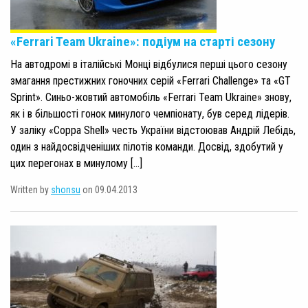
«Ferrari Team Ukraine»: подіум на старті сезону
На автодромі в італійські Монці відбулися перші цього сезону
змагання престижних гоночних серій «Ferrari Challenge» та «GT
Sprint». Синьо-жовтий автомобіль «Ferrari Team Ukraine» знову,
як і в більшості гонок минулого чемпіонату, був серед лідерів.
У заліку «Coppa Shell» честь України відстоював Андрій Лебідь,
один з найдосвідченіших пілотів команди. Досвід, здобутий у
цих перегонах в минулому […]
Written by
shonsu
on 09.04.2013