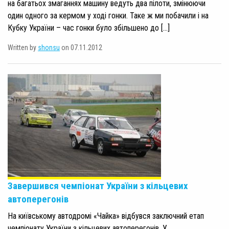
на багатьох змаганнях машину ведуть два пілоти, змінюючи
один одного за кермом у ході гонки. Таке ж ми побачили і на
Кубку України – час гонки було збільшено до […]
Written by
shonsu
on 07.11.2012
Завершився чемпіонат України з кільцевих
автоперегонів
На київському автодромі «Чайка» відбувся заключний етап
чемпіонату України з кільцевих автоперегонів. У