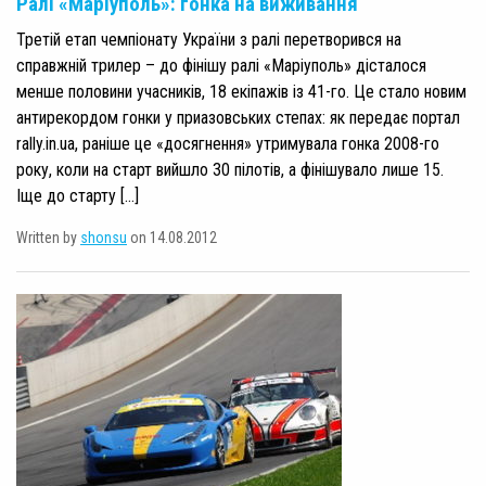
Ралі «Маріуполь»: гонка на виживання
Третій етап чемпіонату України з ралі перетворився на
справжній трилер – до фінішу ралі «Маріуполь» дісталося
менше половини учасників, 18 екіпажів із 41-го. Це стало новим
антирекордом гонки у приазовських степах: як передає портал
rally.in.ua, раніше це «досягнення» утримувала гонка 2008-го
року, коли на старт вийшло 30 пілотів, а фінішувало лише 15.
Іще до старту […]
Written by
shonsu
on 14.08.2012