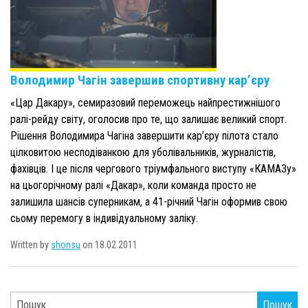
Володимир Чагін завершив спортивну кар’єру
«Цар Дакару», семиразовий переможець найпрестижнішого
ралі-рейду світу, оголосив про те, що залишає великий спорт.
Рішення Володимира Чагіна завершити кар’єру пілота стало
цілковитою несподіванкою для уболівальників, журналістів,
фахівців. І це після чергового тріумфального виступу «КАМАЗу»
на цьогорічному ралі «Дакар», коли команда просто не
залишила шансів суперникам, а 41-річний Чагін оформив свою
сьому перемогу в індивідуальному заліку.
Written by
shonsu
on 18.02.2011
Пошук