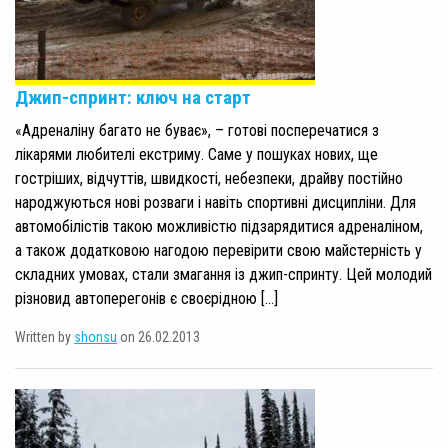
Джип-спринт: ключ на старт
«Адреналіну багато не буває», – готові посперечатися з
лікарями любителі екстриму. Саме у пошуках нових, ще
гостріших, відчуттів, швидкості, небезпеки, драйву постійно
народжуються нові розваги і навіть спортивні дисципліни. Для
автомобілістів такою можливістю підзарядитися адреналіном,
а також додатковою нагодою перевірити свою майстерність у
складних умовах, стали змагання із джип-спринту. Цей молодий
різновид автоперегонів є своєрідною […]
Written by
shonsu
on 26.02.2013