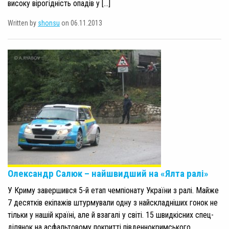
високу вірогідність опадів у […]
Written by
shonsu
on 06.11.2013
Олександр Салюк – найшвидший на «Ялта ралі»
У Криму завершився 5-й етап чемпіонату України з ралі. Майже
7 десятків екіпажів штурмували одну з найскладніших гонок не
тільки у нашій країні, але й взагалі у світі. 15 швидкісних спец-
ділянок на асфальтовому покритті південнокримського