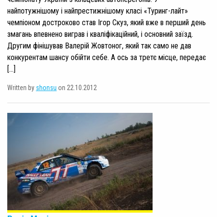
найпотужнішому і найпрестижнішому класі «Туринг-лайт»
чемпіоном достроково став Ігор Скуз, який вже в перший день
змагань впевнено виграв і кваліфікаційний, і основний заїзд.
Другим фінішував Валерій Жовтоног, який так само не дав
конкурентам шансу обійти себе. А ось за третє місце, передає
[…]
Written by
shonsu
on 22.10.2012