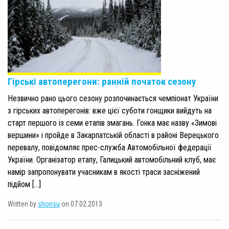
Гірські автоперегони: ранній початок сезону
Незвично рано цього сезону розпочинається чемпіонат України
з гірських автоперегонів: вже цієї суботи гонщики вийдуть на
старт першого із семи етапів змагань. Гонка має назву «Зимові
вершини» і пройде в Закарпатській області в районі Верецького
перевалу, повідомляє прес-служба Автомобільної федерації
України. Організатор етапу, Галицький автомобільний клуб, має
намір запропонувати учасникам в якості траси засніжений
підйом […]
Written by
shonsu
on 07.02.2013