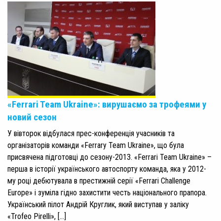
«Ferrari Team Ukraine»: вирушаємо за трофеями у
новий сезон
У вівторок відбулася прес-конференція учасників та
організаторів команди «Ferrаry Team Ukraine», що була
присвячена підготовці до сезону-2013. «Ferrari Team Ukraine» –
перша в історії українського автоспорту команда, яка у 2012-
му році дебютувала в престижній серії «Ferrari Challenge
Europe» і зуміла гідно захистити честь національного прапора.
Український пілот Андрій Круглик, який виступав у заліку
«Trofeo Pirelli», […]