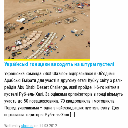
Українські гонщики виходять на штурм пустелі
Українська команда «Sixt Ukraine» відправилася в Об’єднані
Арабські Емірати для участі в другому етапі Кубку світу з ралі-
рейдів Abu Dhabi Desert Challenge, який пройде 1-6-го квітня в
пустелі Руб-ель-Халі. За оцінками організаторів в гонці візьмуть
участь до 50 позашляховиків, 70 квадроциклів і мотоциклів.
Перед учасниками – одна з найскладніших пустель світу. Для
порівняння, територія Руб-ель-Халі […]
Written by
shonsu
on 29.03.2012